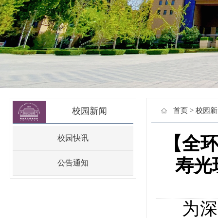
校园新闻
首页
>
校园新
【全环
校园快讯
寿光
公告通知
为深