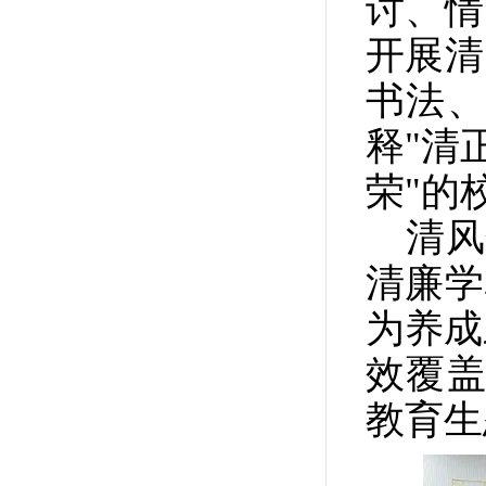
讨、情
开展清
书法
释
"
清
荣
"
的
清风
清廉学
为养成
效覆盖
教育生