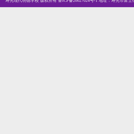
寿光现代明德学校 版权所有
鲁ICP备20027024号-1
地址：寿光市富士街西首