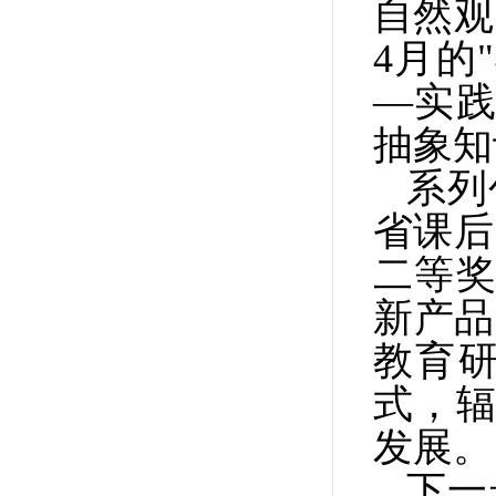
自然观
4月的
—实践
抽象知
系列
省课后
二等奖
新产品
教育
式，辐
发展。
下一