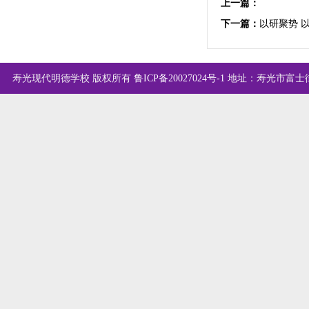
上一篇：
下一篇：
以研聚势 
寿光现代明德学校 版权所有
鲁ICP备20027024号-1
地址：寿光市富士街西首 |