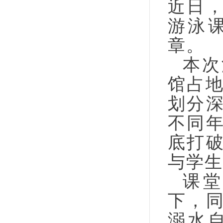
近日
游泳
章。
本次
馆占
划分
不同
底打
与学生
课
下，
溺水