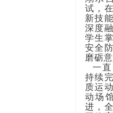
试，
新技
深度
学生
安全
磨砺意
一直
持续
质运
动场
进，